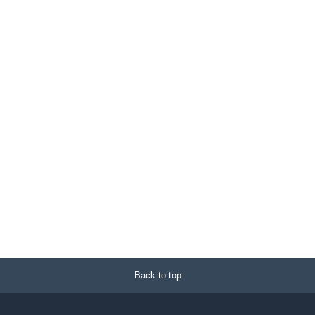
Back to top