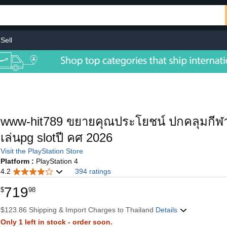
Sell
www-hit789 ขยายคุณประโยชน์ ปกคลุมกีฬ
เล่นpg slotปี คศ 2026
Visit the PlayStation Store
Platform :
PlayStation 4
4.2
394 ratings
719
$
98
$123.86 Shipping & Import Charges to Thailand
Details
Only 1 left in stock - order soon.