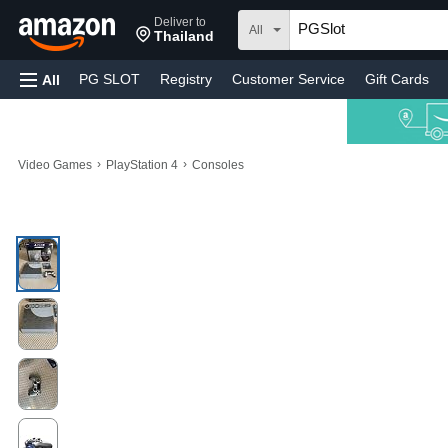
Deliver to
All
Thailand
PG SLOT
Registry
Customer Service
Gift Cards
All
›
›
Video Games
PlayStation 4
Consoles