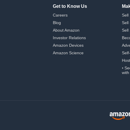
Get to Know Us
Mak
Careers
Sell
Blog
Sell
About Amazon
Sell
Investor Relations
Beco
Amazon Devices
Adve
Amazon Science
Self
Hos
›
Se
with