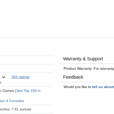
Warranty & Support
Product Warranty: For warranty
Feedback
394 ratings
s
Would you like to
tell us abou
eo Games (
See Top 100 in
tion 4 Consoles
 inches; 7.41 ounces