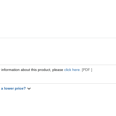
 information about this product, please
click here.
[PDF ]
t a lower price?