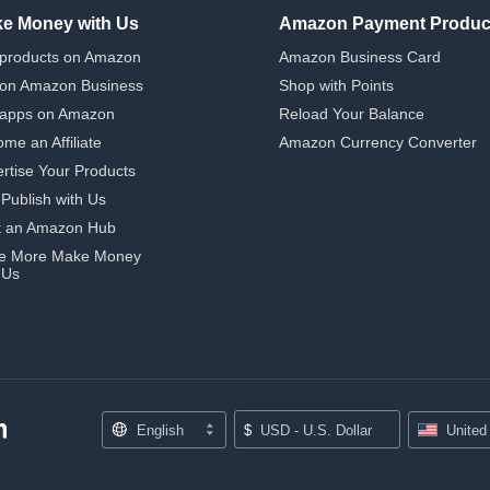
e Money with Us
Amazon Payment Produc
 products on Amazon
Amazon Business Card
 on Amazon Business
Shop with Points
 apps on Amazon
Reload Your Balance
me an Affiliate
Amazon Currency Converter
rtise Your Products
-Publish with Us
t an Amazon Hub
e More Make Money
 Us
English
$
USD - U.S. Dollar
United