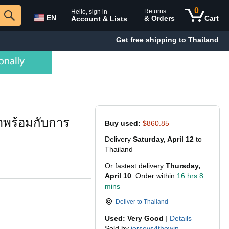
0
Returns
Hello, sign in
EN
& Orders
Cart
Account & Lists
Get free shipping to Thailand
าพร้อมกับการ
Buy used:
$860.85
Delivery
Saturday, April 12
to
Thailand
Or fastest delivery
Thursday,
April 10
. Order within
16 hrs 8
mins
Deliver to
Thailand
Used: Very Good
|
Details
Sold by
jerseys4thewin