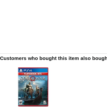
Customers who bought this item also bough