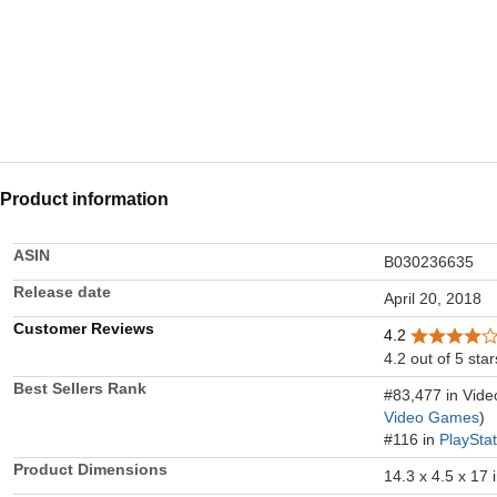
Product information
ASIN
B030236635
Release date
April 20, 2018
Customer Reviews
4.2
4.2 out of 5 star
Best Sellers Rank
#83,477 in Vid
Video Games
)
#116 in
PlaySta
Product Dimensions
14.3 x 4.5 x 17