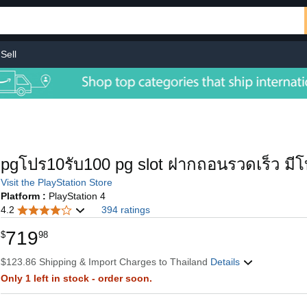
Sell
pgโปร10รับ100 pg slot ฝากถอนรวดเร็ว มีโ
Visit the PlayStation Store
Platform :
PlayStation 4
4.2
394 ratings
719
$
98
$123.86 Shipping & Import Charges to Thailand
Details
Only 1 left in stock - order soon.