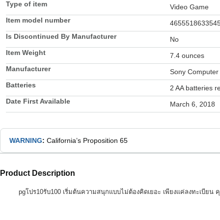
Type of item
Video Game
Item model number
465551863354
Is Discontinued By Manufacturer
No
Item Weight
7.4 ounces
Manufacturer
Sony Computer 
Batteries
2 AA batteries r
Date First Available
March 6, 2018
WARNING
:
California’s Proposition 65
Product Description
pgโปร10รับ100 เริ่มต้นความสนุกแบบไม่ต้องคิดเยอะ เพียงแค่ลงทะเบียน ค