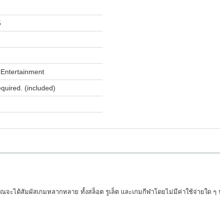
5
Entertainment
equired. (included)
ุณจะได้สัมผัสเกมหลากหลาย ทั้งสล็อต รูเล็ต และเกมกีฬาโดยไม่มีค่าใช้จ่ายใด ๆ 