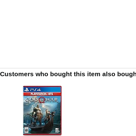
Customers who bought this item also bough