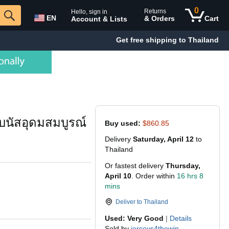
0
Returns
Hello, sign in
EN
& Orders
Cart
Account & Lists
Get free shipping to Thailand
บนัสอุดมสมบูรณ์
Buy used:
$860.85
Delivery
Saturday, April 12
to
Thailand
Or fastest delivery
Thursday,
April 10
. Order within
16 hrs 8
mins
Deliver to
Thailand
Used: Very Good
|
Details
Sold by
jerseys4thewin