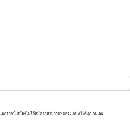
นอกจากนี้ แม้ยังไม่ได้สมัครก็สามารถทดลองเล่นฟรีได้ทุกเกมเลย