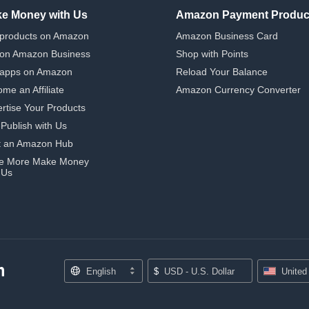
e Money with Us
Amazon Payment Produc
 products on Amazon
Amazon Business Card
 on Amazon Business
Shop with Points
 apps on Amazon
Reload Your Balance
me an Affiliate
Amazon Currency Converter
rtise Your Products
-Publish with Us
t an Amazon Hub
e More Make Money
 Us
English
$
USD - U.S. Dollar
United