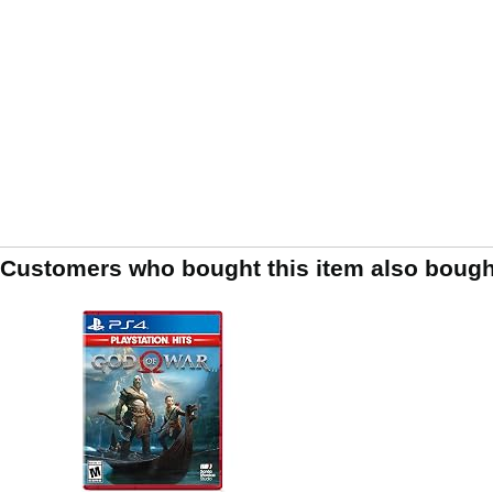
Customers who bought this item also bough