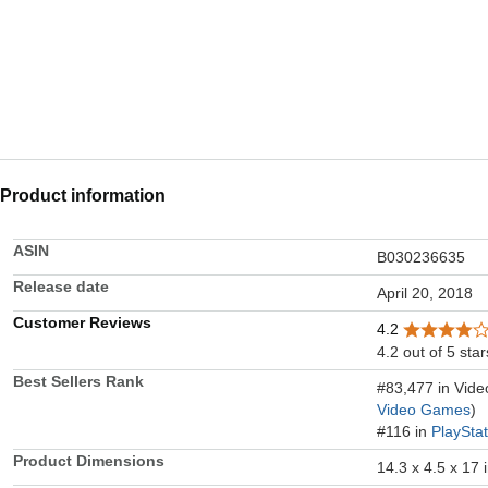
Product information
ASIN
B030236635
Release date
April 20, 2018
Customer Reviews
4.2
4.2 out of 5 star
Best Sellers Rank
#83,477 in Vid
Video Games
)
#116 in
PlaySta
Product Dimensions
14.3 x 4.5 x 17