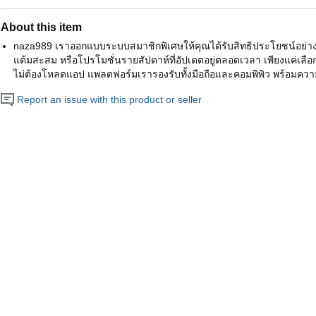
About this item
naza989 เราออกแบบระบบสมาชิกพิเศษให้คุณได้รับสิทธิประโยชน์อย่างเต
แต้มสะสม หรือโปรโมชั่นรายสัปดาห์ที่อัปเดตอยู่ตลอดเวลา เพียงแค่เลือก
ไม่ต้องโหลดแอป แพลตฟอร์มเรารองรับทั้งมือถือและคอมพิพิว พร้อมความ
Report an issue with this product or seller