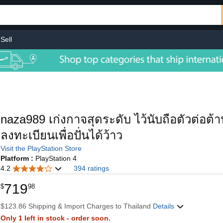
Sell
naza989 เก่งกาจสุดระดับ ไว้นับถือตัวต่อต้า
ลงทะเบียนเพื่อปั่นได้ว้าว
Visit the PlayStation Store
Platform :
PlayStation 4
4.2
394 ratings
719
$
98
$123.86 Shipping & Import Charges to Thailand
Details
Only 1 left in stock - order soon.