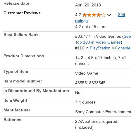
Release date
April 20, 2018
Customer Reviews
4.2
394
ratings
4.2 out of 5 stars
Best Sellers Rank
#83,477 in Video Games (
See
Top 100 in Video Games
)
#116 in
PlayStation 4 Console
Product Dimensions
14.3 x 4.5 x 17 inches; 7.41
ounces
Type of item
Video Game
Item model number
4655518633545
Is Discontinued By Manufacturer
No
Item Weight
7.4 ounces
Manufacturer
Sony Computer Entertainmen
Batteries
2 AA batteries required.
(included)