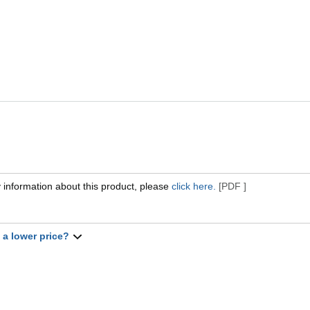
 information about this product, please
click here.
[PDF ]
t a lower price?