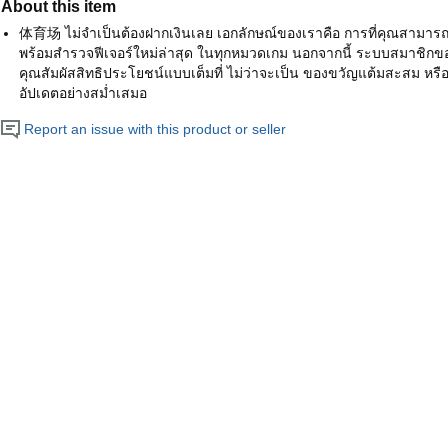
About this item
体育场 ไม่จำเป็นต้องฝากเงินเลย เอกลักษณ์ของเราคือ การที่คุณสามารถเ
พร้อมสำรวจฟีเจอร์ใหม่ล่าสุด ในทุกหมวดเกม นอกจากนี้ ระบบสมาชิกของ
คุณสัมผัสสิทธิประโยชน์แบบเต็มที่ ไม่ว่าจะเป็น ของขวัญแต้มสะสม หรือ
อัปเดตอย่างสม่ำเสมอ
Report an issue with this product or seller