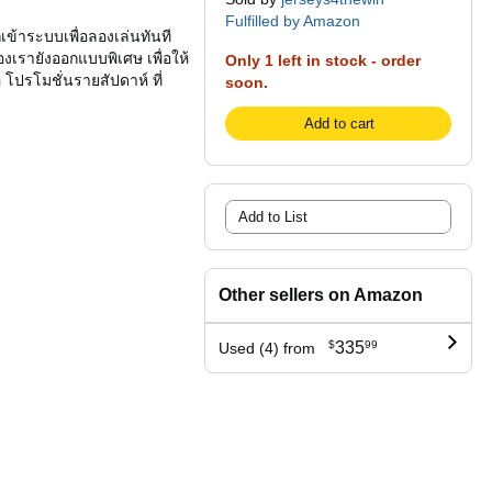
Fulfilled by Amazon
ข้าระบบเพื่อลองเล่นทันที
เรายังออกแบบพิเศษ เพื่อให้
Only 1 left in stock - order
 โปรโมชั่นรายสัปดาห์ ที่
soon.
Add to cart
Add to List
Other sellers on Amazon
$
335
99
Used (4) from