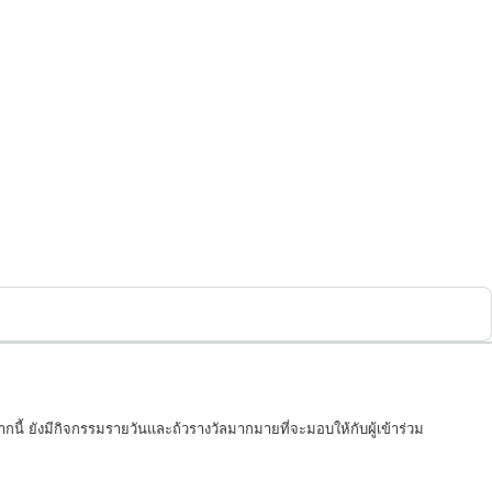
นี้ ยังมีกิจกรรมรายวันและถ้วรางวัลมากมายที่จะมอบให้กับผู้เข้าร่วม