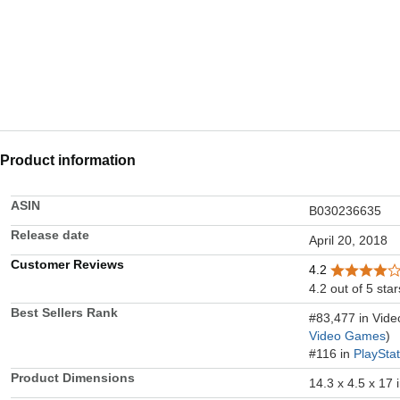
Product information
ASIN
B030236635
Release date
April 20, 2018
Customer Reviews
4.2
4.2 out of 5 star
Best Sellers Rank
#83,477 in Vid
Video Games
)
#116 in
PlaySta
Product Dimensions
14.3 x 4.5 x 17