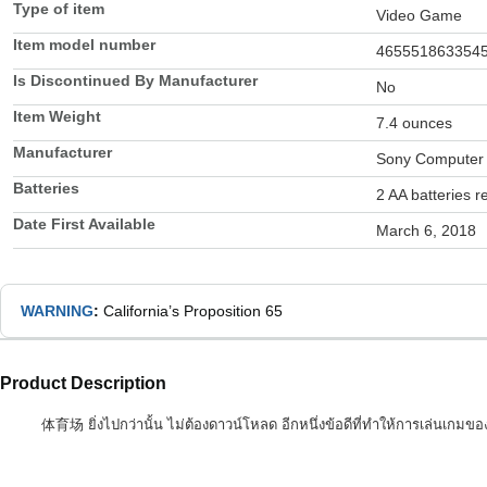
Type of item
Video Game
Item model number
465551863354
Is Discontinued By Manufacturer
No
Item Weight
7.4 ounces
Manufacturer
Sony Computer 
Batteries
2 AA batteries r
Date First Available
March 6, 2018
WARNING
:
California’s Proposition 65
Product Description
体育场 ยิ่งไปกว่านั้น ไม่ต้องดาวน์โหลด อีกหนึ่งข้อดีที่ทำให้การเล่นเกมข