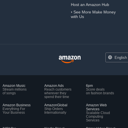
Host an Amazon Hub
›
See More Make Money
with Us
English
Amazon Music
Amazon Ads
6pm
Stream millions
Reach customers
Score deals
of songs
wherever they
on fashion brands
spend their time
Amazon Business
AmazonGlobal
Amazon Web
Everything For
Ship Orders
Services
Your Business
Internationally
Scalable Cloud
Computing
Services