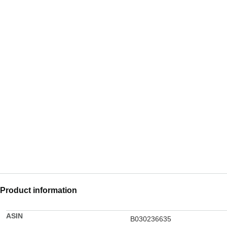
Product information
ASIN
B030236635