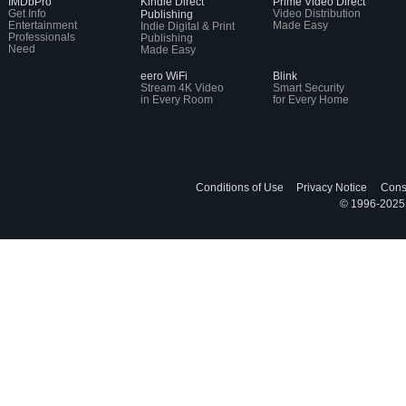
IMDbPro
Kindle Direct
Prime Video Direct
Get Info
Video Distribution
Publishing
Entertainment
Made Easy
Indie Digital & Print
Professionals
Publishing
Need
Made Easy
eero WiFi
Blink
Stream 4K Video
Smart Security
in Every Room
for Every Home
Conditions of Use
Privacy Notice
Cons
© 1996-2025, 