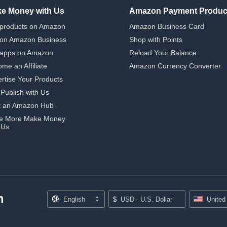
e Money with Us
Amazon Payment Produc
 products on Amazon
Amazon Business Card
 on Amazon Business
Shop with Points
 apps on Amazon
Reload Your Balance
me an Affiliate
Amazon Currency Converter
rtise Your Products
-Publish with Us
t an Amazon Hub
e More Make Money
 Us
English
$
USD - U.S. Dollar
United