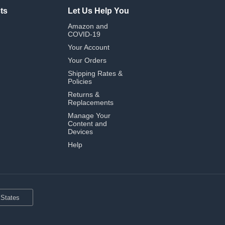
ts
Let Us Help You
Amazon and
COVID-19
Your Account
Your Orders
Shipping Rates &
Policies
Returns &
Replacements
Manage Your
Content and
Devices
Help
 States