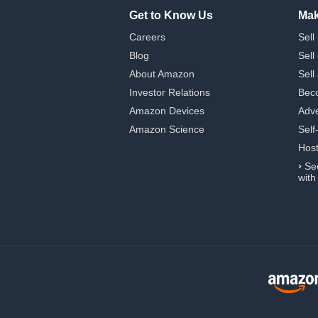
Get to Know Us
Mak
Careers
Sell
Blog
Sell
About Amazon
Sell
Investor Relations
Beco
Amazon Devices
Adve
Amazon Science
Self
Hos
›
Se
with