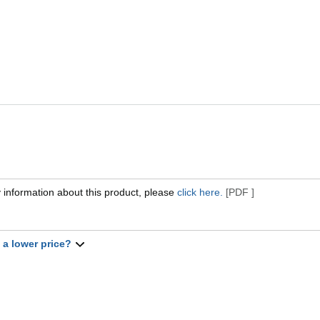
 information about this product, please
click here.
[PDF ]
t a lower price?