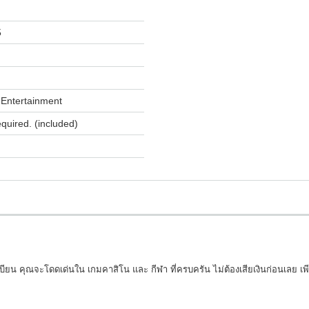
5
Entertainment
equired. (included)
 คุณจะโดดเด่นใน เกมคาสิโน และ กีฬา ที่ครบครัน ไม่ต้องเสียเงินก่อนเลย เพีย