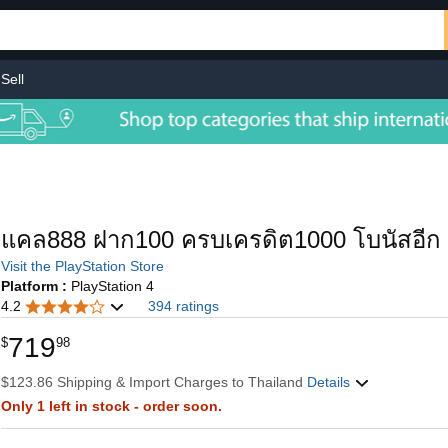
Sell
แคล888 ฝาก100 ครบเครดิต1000 โบนัสอีก 
Visit the PlayStation Store
Platform :
PlayStation 4
4.2
394 ratings
719
$
98
$123.86 Shipping & Import Charges to Thailand
Details
Only 1 left in stock - order soon.