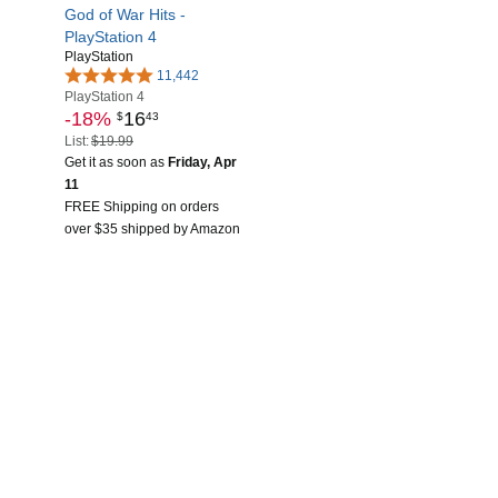
God of War Hits -
PlayStation 4
PlayStation
11,442
PlayStation 4
-18%
16
$
43
List:
$19.99
Get it as soon as
Friday, Apr
11
FREE Shipping on orders
over $35 shipped by Amazon