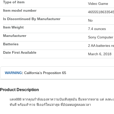
Type of item
Video Game
Item model number
465551863354
Is Discontinued By Manufacturer
No
Item Weight
7.4 ounces
Manufacturer
Sony Computer 
Batteries
2 AA batteries r
Date First Available
March 6, 2018
WARNING
:
California’s Proposition 65
Product Description
แคล888 หากคุณกำลังมองหาความบันเทิงสุดมัน ธีมหลากหลาย แค่ ลงทะเบียน
ทันที พร้อมสำรวจ ฟีเจอร์ใหม่ล่าสุด ที่อัปเดตอยู่ตลอดเวลา