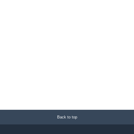
Back to top