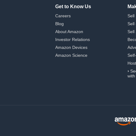
Get to Know Us
Mak
Careers
Sell
Blog
Sell
About Amazon
Sell
Investor Relations
Beco
Amazon Devices
Adve
Amazon Science
Self
Hos
›
Se
with