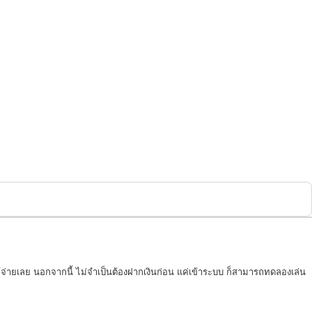
ช้จ่ายเลย นอกจากนี้ ไม่จำเป็นต้องฝากเงินก่อน แค่เข้าระบบ ก็สามารถทดลองเล่น