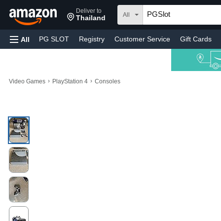
Deliver to
All
Thailand
PG SLOT
Registry
Customer Service
Gift Cards
All
›
›
Video Games
PlayStation 4
Consoles