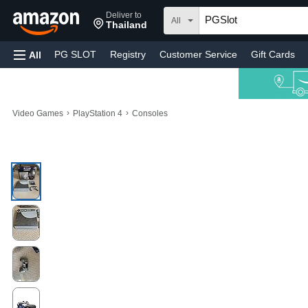
Deliver to
All
Thailand
PG SLOT
Registry
Customer Service
Gift Cards
All
›
›
Video Games
PlayStation 4
Consoles