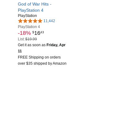
God of War Hits -
PlayStation 4
PlayStation
11,442
PlayStation 4
-18%
16
$
43
List:
$19.99
Get it as soon as
Friday, Apr
11
FREE Shipping on orders
over $35 shipped by Amazon