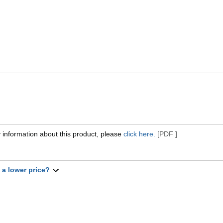
 information about this product, please
click here.
[PDF ]
t a lower price?