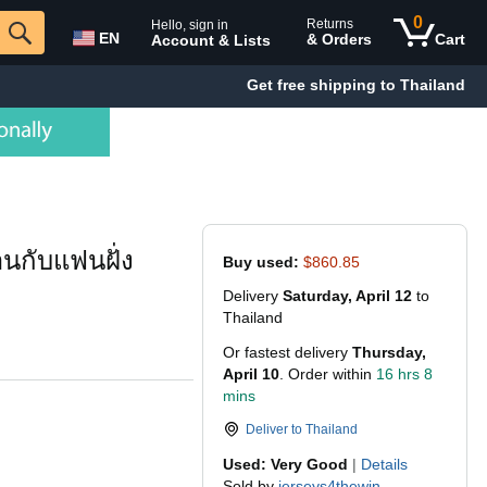
0
Returns
Hello, sign in
EN
& Orders
Cart
Account & Lists
Get free shipping to Thailand
นกับแฟนฝั่ง
Buy used:
$860.85
Delivery
Saturday, April 12
to
Thailand
Or fastest delivery
Thursday,
April 10
. Order within
16 hrs 8
mins
Deliver to
Thailand
Used: Very Good
|
Details
Sold by
jerseys4thewin