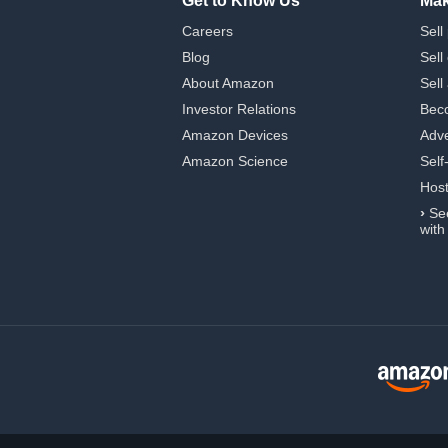
Get to Know Us
Mak
Careers
Sell
Blog
Sell
About Amazon
Sell
Investor Relations
Beco
Amazon Devices
Adve
Amazon Science
Self
Hos
›
Se
with