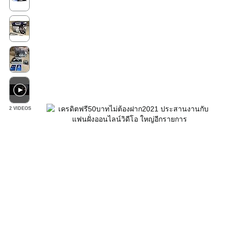
2 VIDEOS