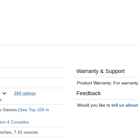
Warranty & Support
Product Warranty: For warranty
Feedback
394 ratings
s
Would you like to
tell us abou
eo Games (
See Top 100 in
tion 4 Consoles
 inches; 7.41 ounces