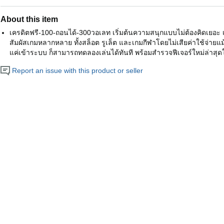
About this item
เครดิตฟรี-100-ถอนได้-300วอเลท เริ่มต้นความสนุกแบบไม่ต้องคิดเยอะ 
สัมผัสเกมหลากหลาย ทั้งสล็อต รูเล็ต และเกมกีฬาโดยไม่เสียค่าใช้จ่ายแม
แค่เข้าระบบ ก็สามารถทดลองเล่นได้ทันที พร้อมสำรวจฟีเจอร์ใหม่ล่าสุ
Report an issue with this product or seller