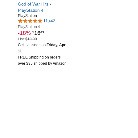
God of War Hits -
PlayStation 4
PlayStation
11,442
PlayStation 4
-18%
16
$
43
List:
$19.99
Get it as soon as
Friday, Apr
11
FREE Shipping on orders
over $35 shipped by Amazon