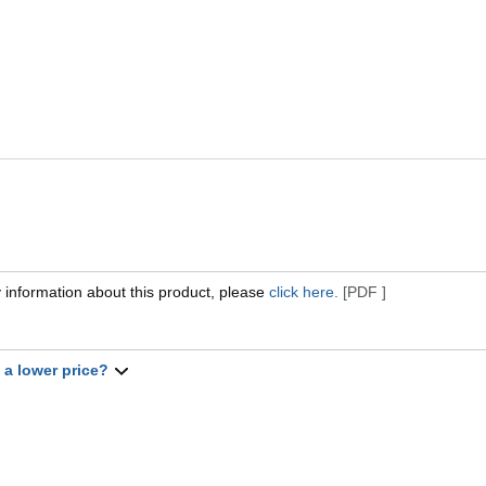
 information about this product, please
click here.
[PDF ]
t a lower price?