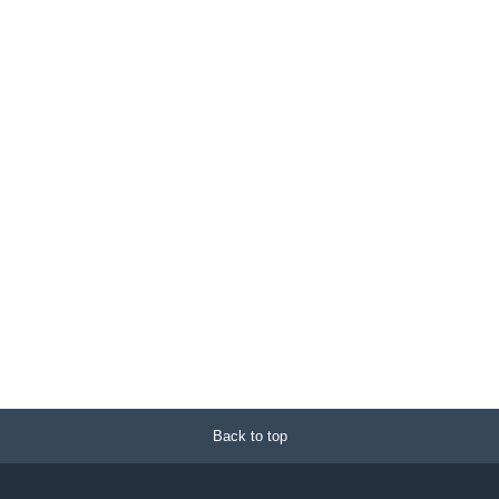
Back to top