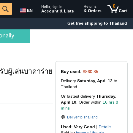
0
Returns
Hello, sign in
EN
& Orders
Cart
Account & Lists
Get free shipping to Thailand
บผู้เล่นบาคาร่าย
Buy used:
$860.85
Delivery
Saturday, April 12
to
Thailand
Or fastest delivery
Thursday,
April 10
. Order within
16 hrs 8
mins
Deliver to
Thailand
Used: Very Good
|
Details
Sold by
jerseys4thewin