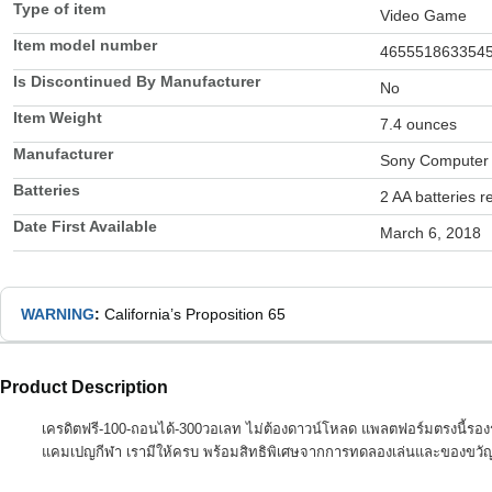
Type of item
Video Game
Item model number
465551863354
Is Discontinued By Manufacturer
No
Item Weight
7.4 ounces
Manufacturer
Sony Computer 
Batteries
2 AA batteries r
Date First Available
March 6, 2018
WARNING
:
California’s Proposition 65
Product Description
เครดิตฟรี-100-ถอนได้-300วอเลท ไม่ต้องดาวน์โหลด แพลตฟอร์มตรงนี้รองรับ
แคมเปญกีฬา เรามีให้ครบ พร้อมสิทธิพิเศษจากการทดลองเล่นและของขวั