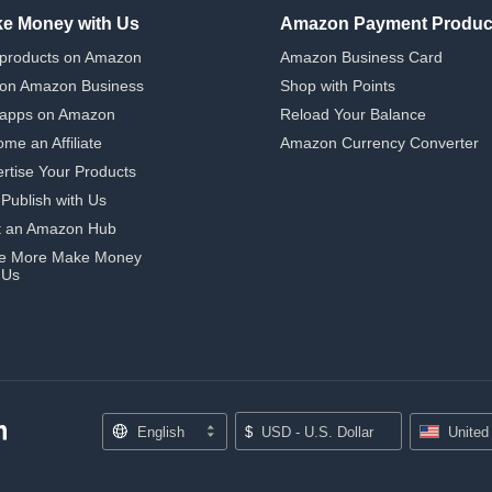
e Money with Us
Amazon Payment Produc
 products on Amazon
Amazon Business Card
 on Amazon Business
Shop with Points
 apps on Amazon
Reload Your Balance
me an Affiliate
Amazon Currency Converter
rtise Your Products
-Publish with Us
t an Amazon Hub
e More Make Money
 Us
English
$
USD - U.S. Dollar
United