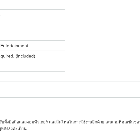
5
Entertainment
equired. (included)
ทั้งมือถือและคอมพิวเตอร์ และลื่นไหลในการใช้งานอีกด้วย เล่นเกมที่คุณชื่นชอบ
ญหลังลงทะเบียน