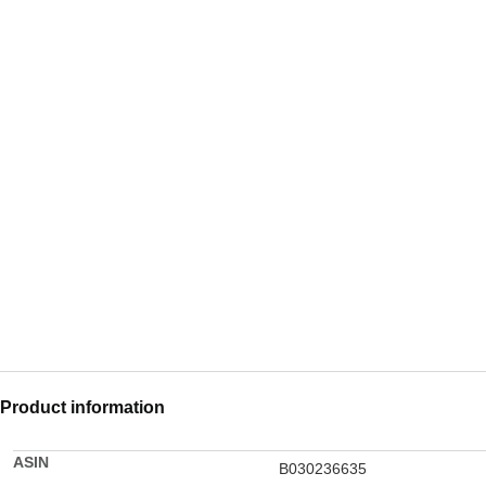
Product information
ASIN
B030236635