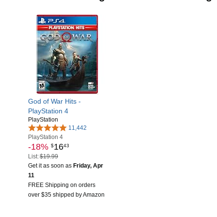
God of War Hits -
PlayStation 4
PlayStation
11,442
PlayStation 4
-18%
16
$
43
List:
$19.99
Get it as soon as
Friday, Apr
11
FREE Shipping on orders
over $35 shipped by Amazon