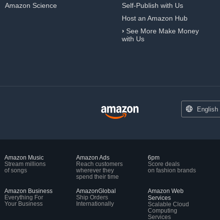
Amazon Science
Self-Publish with Us
Host an Amazon Hub
›
See More Make Money
with Us
English
Amazon Music
Amazon Ads
6pm
Stream millions
Reach customers
Score deals
of songs
wherever they
on fashion brands
spend their time
Amazon Business
AmazonGlobal
Amazon Web
Everything For
Ship Orders
Services
Your Business
Internationally
Scalable Cloud
Computing
Services