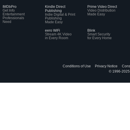
IMDbPro
Kindle Direct
Prime Video Direct
Get Info
Video Distribution
Publishing
Entertainment
Made Easy
Indie Digital & Print
Professionals
Publishing
Need
Made Easy
eero WiFi
Blink
Stream 4K Video
Smart Security
in Every Room
for Every Home
Conditions of Use
Privacy Notice
Cons
© 1996-2025, 