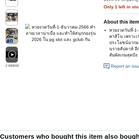
Only 1 left in st
About this ite
หวยงวดวันที่-1
คาสิโน เพราะเร
ประโยชน์มากมา
นรายสัปดาห์ อีกท
สัมผัสเกมสุดปัง
Report an issue
2 VIDEOS
Customers who bought this item also bough