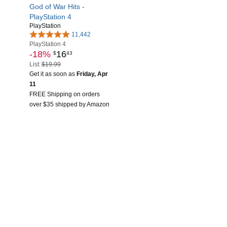
God of War Hits -
PlayStation 4
PlayStation
11,442
PlayStation 4
-18%
16
$
43
List:
$19.99
Get it as soon as
Friday, Apr
11
FREE Shipping on orders
over $35 shipped by Amazon