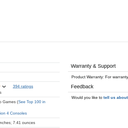
Warranty & Support
Product Warranty: For warranty
Feedback
394 ratings
s
Would you like to
tell us abou
eo Games (
See Top 100 in
tion 4 Consoles
 inches; 7.41 ounces