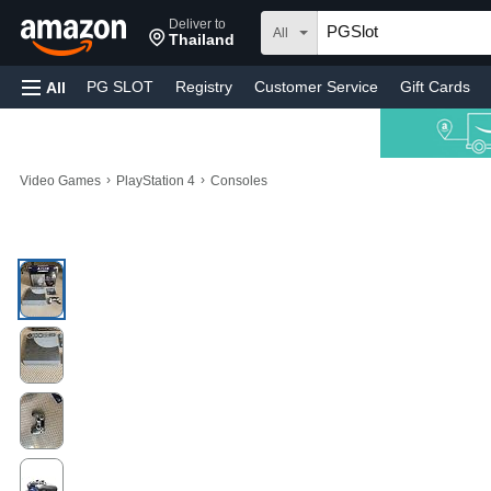
Deliver to
All
Thailand
PG SLOT
Registry
Customer Service
Gift Cards
All
›
›
Video Games
PlayStation 4
Consoles