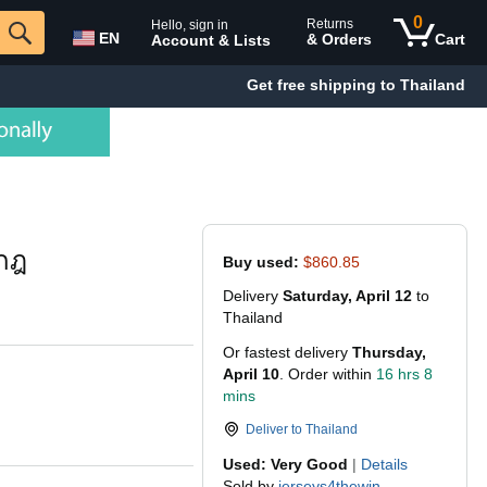
0
Returns
Hello, sign in
EN
& Orders
Cart
Account & Lists
Get free shipping to Thailand
 กฎ
Buy used:
$860.85
Delivery
Saturday, April 12
to
Thailand
Or fastest delivery
Thursday,
April 10
. Order within
16 hrs 8
mins
Deliver to
Thailand
Used: Very Good
|
Details
Sold by
jerseys4thewin