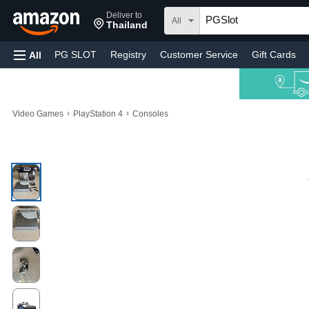
Deliver to
All
Thailand
PG SLOT
Registry
Customer Service
Gift Cards
All
›
›
Video Games
PlayStation 4
Consoles