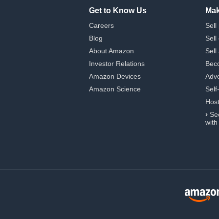
Get to Know Us
Mak
Careers
Sell
Blog
Sell
About Amazon
Sell
Investor Relations
Beco
Amazon Devices
Adve
Amazon Science
Self
Hos
›
Se
with