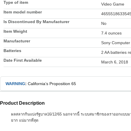
Type of item
Video Game
Item model number
465551863354
Is Discontinued By Manufacturer
No
Item Weight
7.4 ounces
Manufacturer
Sony Computer 
Batteries
2 AA batteries r
Date First Available
March 6, 2018
WARNING
:
California’s Proposition 65
Product Description
ผลสลากกินแบ่งรัฐบาล16/12/65 นอกจากนี้ ระบบสมาชิกของเราออกแบบมาเพื่อ
ยาก แน่มากที่สุด