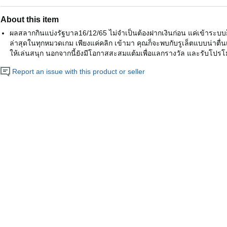
About this item
ผลสลากกินแบ่งรัฐบาล16/12/65 ไม่จำเป็นต้องฝากเงินก่อน แค่เข้าระบบ
ล่าสุดในทุกหมวดเกม เพียงแค่คลิก เข้ามา คุณก็จะพบกับรูเล็ตแบบน่าตื่
ให้เล่นสนุก นอกจากนี้ยังมีโอกาสสะสมแต้มเพื่อแลกรางวัล และรับโปรโม
Report an issue with this product or seller