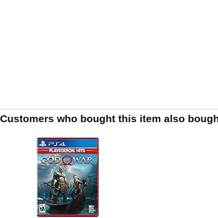
Customers who bought this item also bough