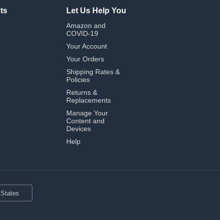
ts
Let Us Help You
Amazon and
COVID-19
Your Account
Your Orders
Shipping Rates &
Policies
Returns &
Replacements
Manage Your
Content and
Devices
Help
 States