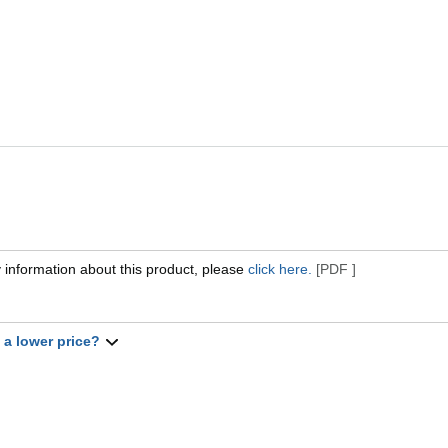
 information about this product, please
click here.
[PDF ]
t a lower price?