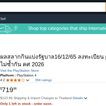
Sell
ผลสลากกินแบ่งรัฐบาล16/12/65 ลงทะเบียน pg
ไม่ซ้ำกัน คศ 2026
Visit the PlayStation Store
Platform :
PlayStation 4
4.2
394 ratings
719
$
98
$123.86 Shipping & Import Charges to Thailand
Details
Only 1 left in stock - order soon.