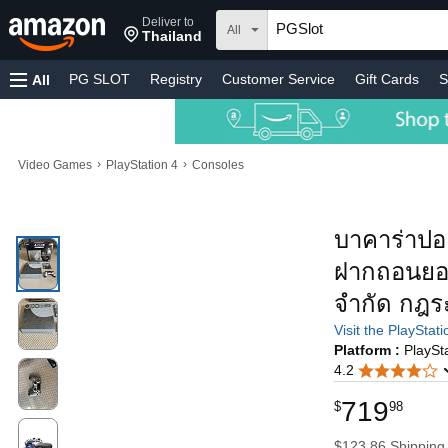
Deliver to
All
Thailand
PG SLOT
Registry
Customer Service
Gift Cards
S
All
›
›
Video Games
PlayStation 4
Consoles
บาคาร่าปอ
ฝากถอนยอด
จำกัด กฎร
Visit the PlayStat
Platform :
PlaySt
4.2
719
$
98
$123.86 Shipping