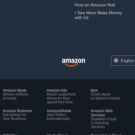
Host an Amazon Hub
›
See More Make Money
with Us
English
Amazon Music
Amazon Ads
6pm
Stream millions
Reach customers
Score deals
of songs
wherever they
on fashion brands
spend their time
Amazon Business
AmazonGlobal
Amazon Web
Everything For
Ship Orders
Services
Your Business
Internationally
Scalable Cloud
Computing
Services