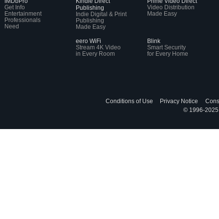
IMDbPro
Kindle Direct
Prime Video Direct
Get Info
Video Distribution
Publishing
Entertainment
Made Easy
Indie Digital & Print
Professionals
Publishing
Need
Made Easy
eero WiFi
Blink
Stream 4K Video
Smart Security
in Every Room
for Every Home
Conditions of Use
Privacy Notice
Cons
© 1996-2025, 