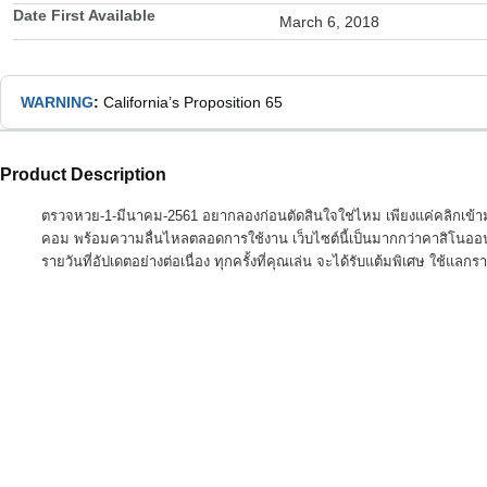
Date First Available
March 6, 2018
WARNING
:
California’s Proposition 65
Product Description
ตรวจหวย-1-มีนาคม-2561 อยากลองก่อนตัดสินใจใช่ไหม เพียงแค่คลิกเข้าม
คอม พร้อมความลื่นไหลตลอดการใช้งาน เว็บไซต์นี้เป็นมากกว่าคาสิโนออนไล
รายวันที่อัปเดตอย่างต่อเนื่อง ทุกครั้งที่คุณเล่น จะได้รับแต้มพิเศษ ใช้แลกรา