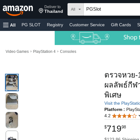
Deliver to
All
Thailand
PG SLOT
Registry
Customer Service
Gift Cards
S
All
›
›
Video Games
PlayStation 4
Consoles
ตรวจหวย-1
ผลลัพธ์กี
พิเศษ
Visit the PlayStat
Platform :
PlaySt
4.2
719
$
98
$123.86 Shipping