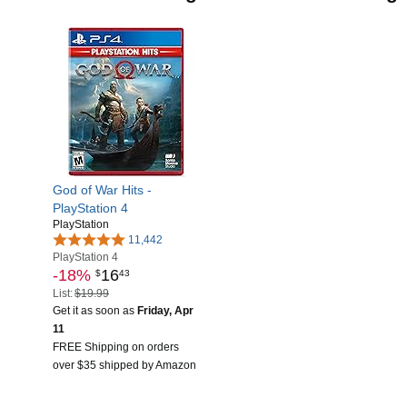
God of War Hits -
PlayStation 4
PlayStation
11,442
PlayStation 4
-18%
16
$
43
List:
$19.99
Get it as soon as
Friday, Apr
11
FREE Shipping on orders
over $35 shipped by Amazon