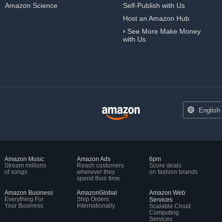
Amazon Science
Self-Publish with Us
Host an Amazon Hub
›
See More Make Money
with Us
English
Amazon Music
Amazon Ads
6pm
Stream millions
Reach customers
Score deals
of songs
wherever they
on fashion brands
spend their time
Amazon Business
AmazonGlobal
Amazon Web
Everything For
Ship Orders
Services
Your Business
Internationally
Scalable Cloud
Computing
Services