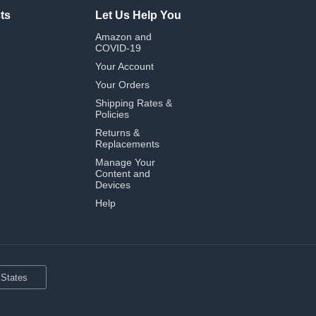
ts
Let Us Help You
Amazon and
COVID-19
Your Account
Your Orders
Shipping Rates &
Policies
Returns &
Replacements
Manage Your
Content and
Devices
Help
 States