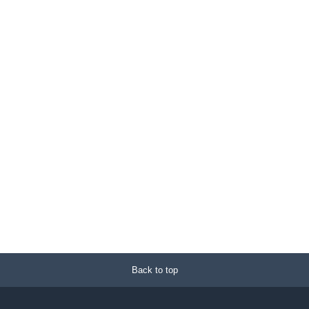
Back to top