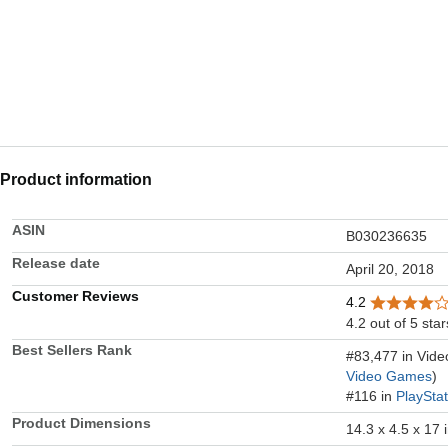
Product information
ASIN
B030236635
Release date
April 20, 2018
Customer Reviews
4.2
4.2 out of 5 star
Best Sellers Rank
#83,477 in Vid
Video Games
)
#116 in
PlaySta
Product Dimensions
14.3 x 4.5 x 17