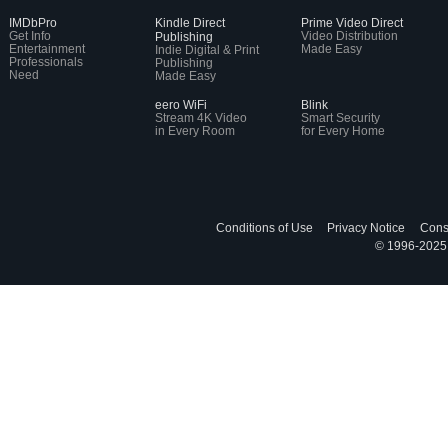
IMDbPro
Kindle Direct
Prime Video Direct
Get Info
Video Distribution
Publishing
Entertainment
Made Easy
Indie Digital & Print
Professionals
Publishing
Need
Made Easy
eero WiFi
Blink
Stream 4K Video
Smart Security
in Every Room
for Every Home
Conditions of Use
Privacy Notice
Cons
© 1996-2025, 