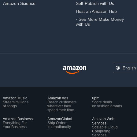
Amazon Science
Self-Publish with Us
Host an Amazon Hub
›
See More Make Money
with Us
English
Amazon Music
Amazon Ads
6pm
Stream millions
Reach customers
Score deals
of songs
wherever they
on fashion brands
spend their time
Amazon Business
AmazonGlobal
Amazon Web
Everything For
Ship Orders
Services
Your Business
Internationally
Scalable Cloud
Computing
Services