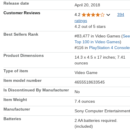
Release date
April 20, 2018
Customer Reviews
4.2
394
ratings
4.2 out of 5 stars
Best Sellers Rank
#83,477 in Video Games (
See
Top 100 in Video Games
)
#116 in
PlayStation 4 Console
Product Dimensions
14.3 x 4.5 x 17 inches; 7.41
ounces
Type of item
Video Game
Item model number
4655518633545
Is Discontinued By Manufacturer
No
Item Weight
7.4 ounces
Manufacturer
Sony Computer Entertainmen
Batteries
2 AA batteries required.
(included)