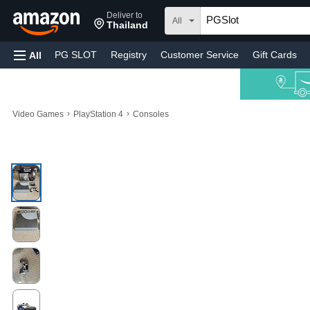
Deliver to
All
Thailand
PG SLOT
Registry
Customer Service
Gift Cards
All
›
›
Video Games
PlayStation 4
Consoles