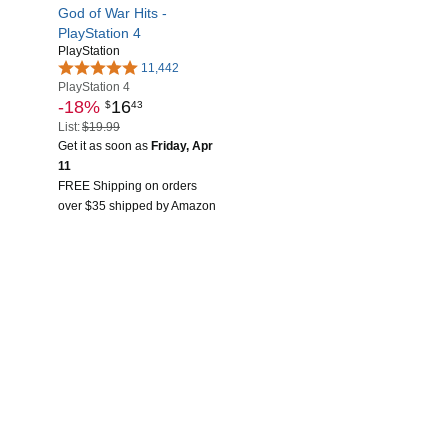
God of War Hits -
PlayStation 4
PlayStation
11,442
PlayStation 4
-18%
16
$
43
List:
$19.99
Get it as soon as
Friday, Apr
11
FREE Shipping on orders
over $35 shipped by Amazon