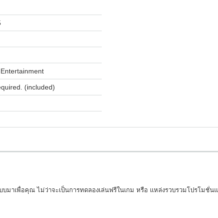
5
Entertainment
equired. (included)
มาเพื่อคุณ ไม่ว่าจะเป็นการทดลองเล่นฟรีในเกม หรือ แหล่งรวบรวมโปรโมชั่นและ