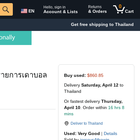
0
Returns
Hello, sign in
EN
& Orders
Cart
Account & Lists
Get free shipping to Thailand
ัสรายการเดาบอล
Buy used:
$860.85
Delivery
Saturday, April 12
to
Thailand
Or fastest delivery
Thursday,
April 10
. Order within
16 hrs 8
mins
Deliver to
Thailand
Used: Very Good
|
Details
Sold by
jerseys4thewin