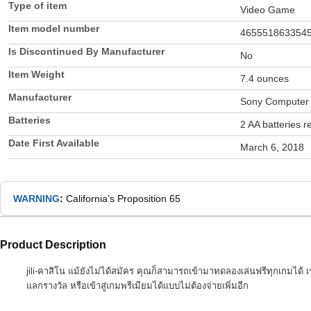
Type of item
Video Game
Item model number
465551863354
Is Discontinued By Manufacturer
No
Item Weight
7.4 ounces
Manufacturer
Sony Computer 
Batteries
2 AA batteries r
Date First Available
March 6, 2018
WARNING
:
California’s Proposition 65
Product Description
jili-คาสิโน แม้ยังไม่ได้สมัคร คุณก็สามารถเข้ามาทดลองเล่นฟรีทุกเกมได้ เรา
แลกรางวัล หรือเข้าสู่เกมพรีเมียมได้แบบไม่ต้องจ่ายเพิ่มอีก