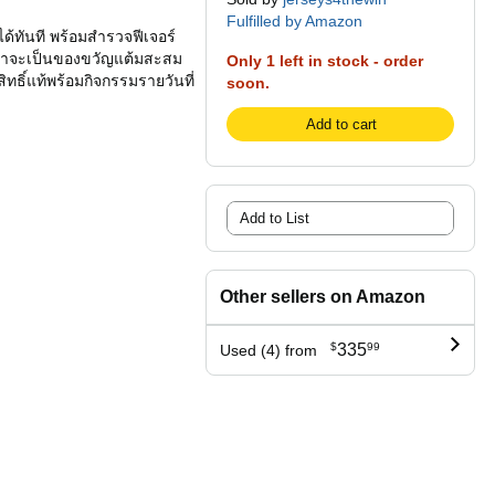
Fulfilled by Amazon
ด้ทันที พร้อมสำรวจฟีเจอร์
ม่ว่าจะเป็นของขวัญแต้มสะสม
Only 1 left in stock - order
ทธิ์แท้พร้อมกิจกรรมรายวันที่
soon.
Add to cart
Add to List
Other sellers on Amazon
$
335
99
Used (4) from