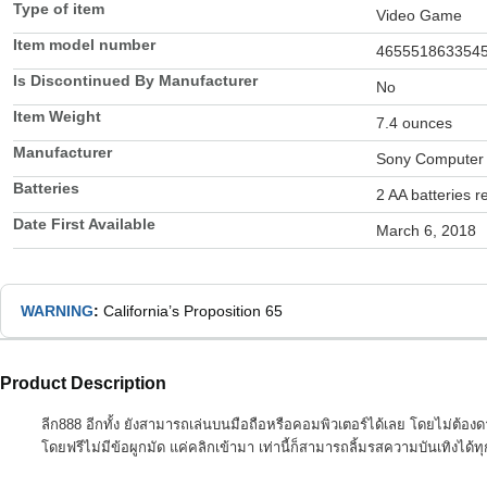
Type of item
Video Game
Item model number
465551863354
Is Discontinued By Manufacturer
No
Item Weight
7.4 ounces
Manufacturer
Sony Computer 
Batteries
2 AA batteries r
Date First Available
March 6, 2018
WARNING
:
California’s Proposition 65
Product Description
ลีก888 อีกทั้ง ยังสามารถเล่นบนมือถือหรือคอมพิวเตอร์ได้เลย โดยไม่ต้องด
โดยฟรีไม่มีข้อผูกมัด แค่คลิกเข้ามา เท่านี้ก็สามารถลิ้มรสความบันเทิงไ