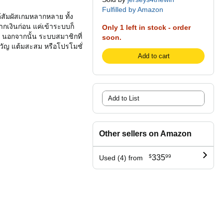
Fulfilled by Amazon
้สัมผัสเกมหลากหลาย ทั้ง
ากเงินก่อน แค่เข้าระบบก็
Only 1 left in stock - order
 นอกจากนั้น ระบบสมาชิกที่
soon.
ขวัญ แต้มสะสม หรือโปรโมชั่
Add to cart
Add to List
Other sellers on Amazon
$
335
99
Used (4) from