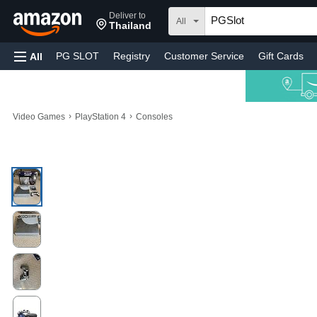
Deliver to
All
Thailand
PG SLOT
Registry
Customer Service
Gift Cards
All
›
›
Video Games
PlayStation 4
Consoles