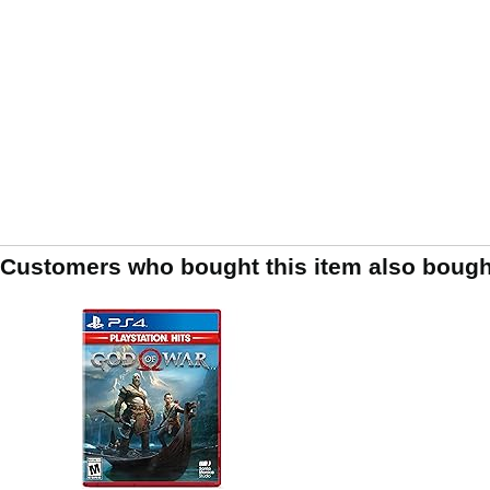
Customers who bought this item also bough