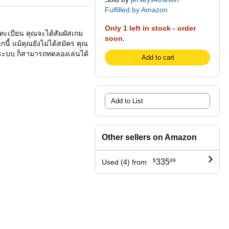
Fulfilled by Amazon
Only 1 left in stock - order
ทะเบียน คุณจะได้สัมผัสเกม
soon.
นี้ แม้คุณยังไม่ได้สมัคร คุณ
้าระบบ ก็สามารถทดลองเล่นได้
Add to cart
Add to List
Other sellers on Amazon
$
335
99
Used (4) from