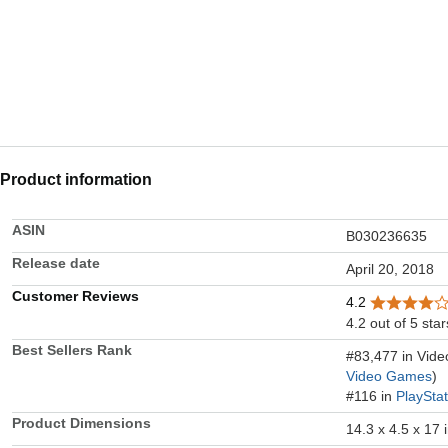
Product information
ASIN
B030236635
Release date
April 20, 2018
Customer Reviews
4.2
4.2 out of 5 star
Best Sellers Rank
#83,477 in Vid
Video Games
)
#116 in
PlaySta
Product Dimensions
14.3 x 4.5 x 17