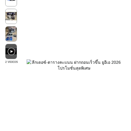
2 VIDEOS