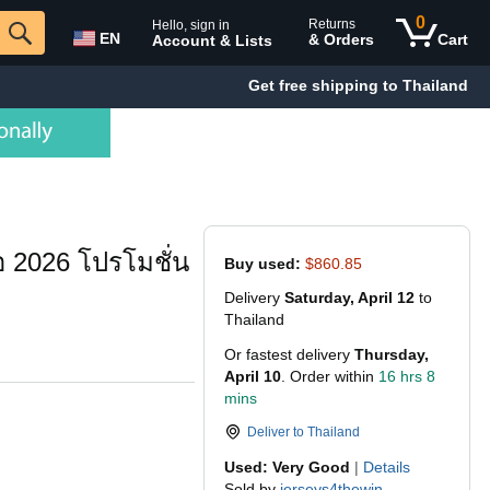
0
Returns
Hello, sign in
EN
& Orders
Cart
Account & Lists
Get free shipping to Thailand
อ 2026 โปรโมชั่น
Buy used:
$860.85
Delivery
Saturday, April 12
to
Thailand
Or fastest delivery
Thursday,
April 10
. Order within
16 hrs 8
mins
Deliver to
Thailand
Used: Very Good
|
Details
Sold by
jerseys4thewin