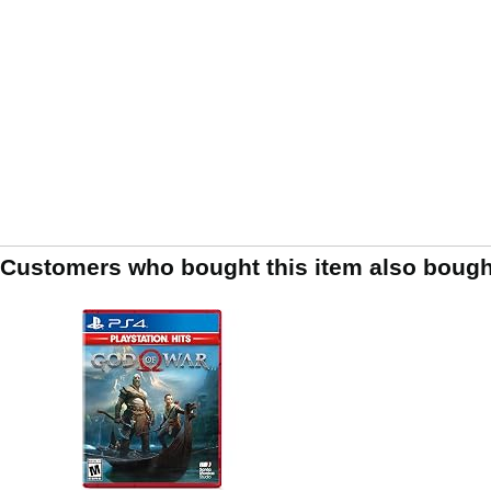
Customers who bought this item also bough