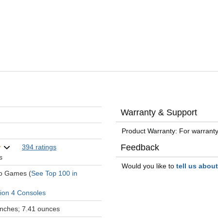
Warranty & Support
Product Warranty: For warranty
Feedback
394 ratings
s
Would you like to
tell us abou
eo Games (
See Top 100 in
tion 4 Consoles
 inches; 7.41 ounces