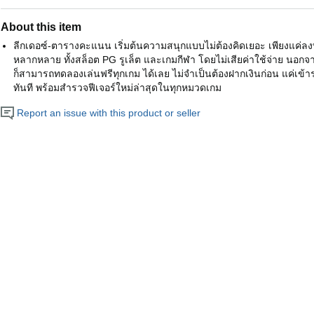
About this item
ลีกเดอซ์-ตารางคะแนน เริ่มต้นความสนุกแบบไม่ต้องคิดเยอะ เพียงแค่ลง
หลากหลาย ทั้งสล็อต PG รูเล็ต และเกมกีฬา โดยไม่เสียค่าใช้จ่าย นอกจาก
ก็สามารถทดลองเล่นฟรีทุกเกม ได้เลย ไม่จำเป็นต้องฝากเงินก่อน แค่เข
ทันที พร้อมสำรวจฟีเจอร์ใหม่ล่าสุดในทุกหมวดเกม
Report an issue with this product or seller