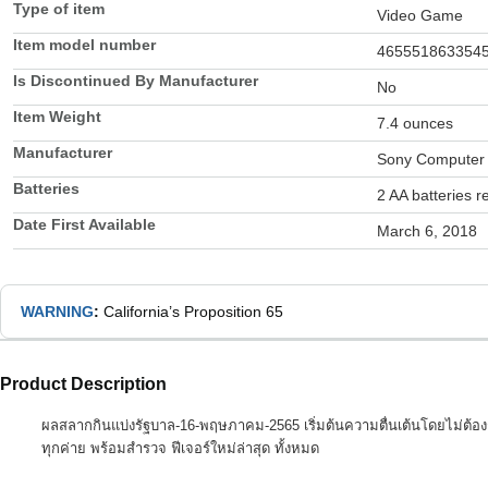
Type of item
Video Game
Item model number
465551863354
Is Discontinued By Manufacturer
No
Item Weight
7.4 ounces
Manufacturer
Sony Computer 
Batteries
2 AA batteries r
Date First Available
March 6, 2018
WARNING
:
California’s Proposition 65
Product Description
ผลสลากกินแบ่งรัฐบาล-16-พฤษภาคม-2565 เริ่มต้นความตื่นเต้นโดยไม่ต้องก
ทุกค่าย พร้อมสำรวจ ฟีเจอร์ใหม่ล่าสุด ทั้งหมด