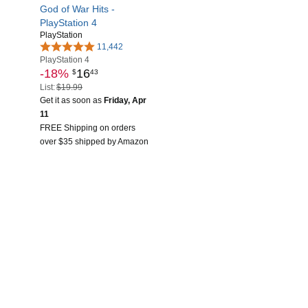
God of War Hits -
PlayStation 4
PlayStation
11,442
PlayStation 4
-18%
16
$
43
List:
$19.99
Get it as soon as
Friday, Apr
11
FREE Shipping on orders
over $35 shipped by Amazon