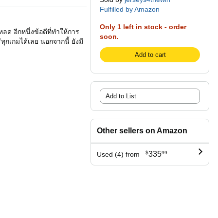
Fulfilled by Amazon
Only 1 left in stock - order
ด อีกหนึ่งข้อดีที่ทำให้การ
soon.
ุกเกมได้เลย นอกจากนี้ ยังมี
Add to cart
Add to List
Other sellers on Amazon
$
335
99
Used (4) from