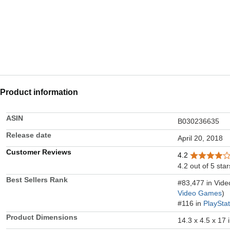
Product information
ASIN
B030236635
Release date
April 20, 2018
Customer Reviews
4.2
4.2 out of 5 star
Best Sellers Rank
#83,477 in Vid
Video Games
)
#116 in
PlaySta
Product Dimensions
14.3 x 4.5 x 17