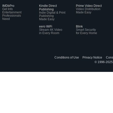
IMDbPro
Kindle Direct
Prime Video Direct
Get Info
Video Distribution
Publishing
Entertainment
Made Easy
Indie Digital & Print
Professionals
Publishing
Need
Made Easy
eero WiFi
Blink
Stream 4K Video
Smart Security
in Every Room
for Every Home
Conditions of Use
Privacy Notice
Cons
© 1996-2025, 