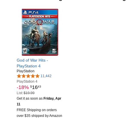
God of War Hits -
PlayStation 4
PlayStation
11,442
PlayStation 4
-18%
16
$
43
List:
$19.99
Get it as soon as
Friday, Apr
11
FREE Shipping on orders
over $35 shipped by Amazon