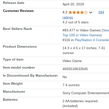
Release date
April 20, 2018
Customer Reviews
4.2
394
ratings
4.2 out of 5 stars
Best Sellers Rank
#83,477 in Video Games (
See
Top 100 in Video Games
)
#116 in
PlayStation 4 Console
Product Dimensions
14.3 x 4.5 x 17 inches; 7.41
ounces
Type of item
Video Game
Item model number
4655518633545
Is Discontinued By Manufacturer
No
Item Weight
7.4 ounces
Manufacturer
Sony Computer Entertainmen
Batteries
2 AA batteries required.
(included)