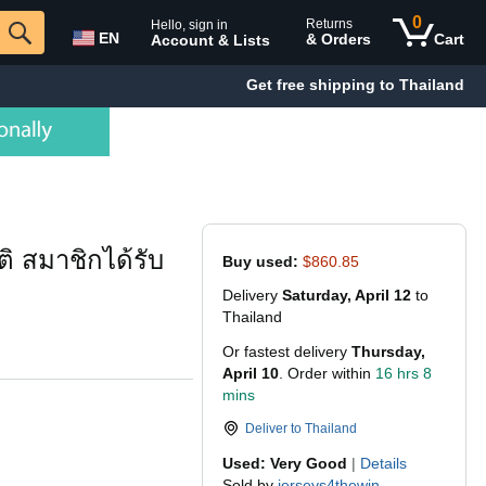
0
Returns
Hello, sign in
EN
& Orders
Cart
Account & Lists
Get free shipping to Thailand
 สมาชิกได้รับ
Buy used:
$860.85
Delivery
Saturday, April 12
to
Thailand
Or fastest delivery
Thursday,
April 10
. Order within
16 hrs 8
mins
Deliver to
Thailand
Used: Very Good
|
Details
Sold by
jerseys4thewin