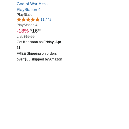
God of War Hits -
PlayStation 4
PlayStation
11,442
PlayStation 4
-18%
16
$
43
List:
$19.99
Get it as soon as
Friday, Apr
11
FREE Shipping on orders
over $35 shipped by Amazon