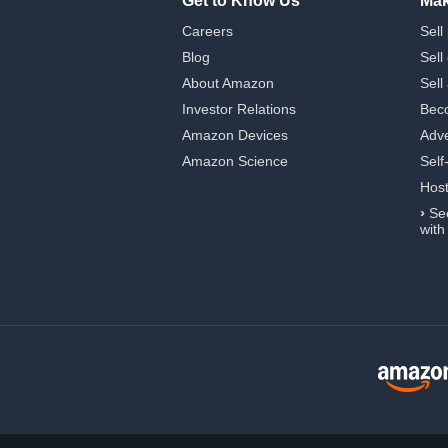
Get to Know Us
Mak
Careers
Sell
Blog
Sell
About Amazon
Sell
Investor Relations
Beco
Amazon Devices
Adve
Amazon Science
Self
Hos
›
Se
with