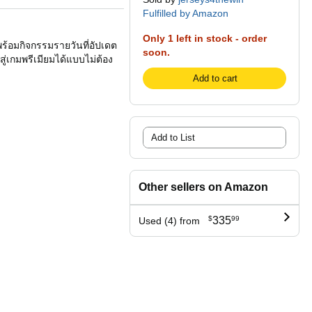
Fulfilled by Amazon
Only 1 left in stock - order
พร้อมกิจกรรมรายวันที่อัปเดต
soon.
าสู่เกมพรีเมียมได้แบบไม่ต้อง
Add to cart
Add to List
Other sellers on Amazon
$
335
99
Used (4) from