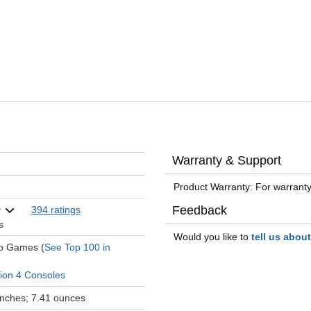
Warranty & Support
Product Warranty: For warranty
Feedback
394 ratings
s
Would you like to
tell us abou
eo Games (
See Top 100 in
tion 4 Consoles
 inches; 7.41 ounces