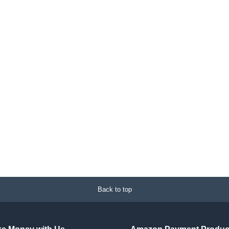
Back to top