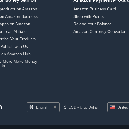
e Money with Us
Amazon Payment Produc
 products on Amazon
Amazon Business Card
 on Amazon Business
Shop with Points
 apps on Amazon
Reload Your Balance
me an Affiliate
Amazon Currency Converter
rtise Your Products
-Publish with Us
t an Amazon Hub
e More Make Money
 Us
English
$
USD - U.S. Dollar
United