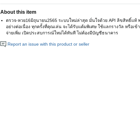
About this item
ตรวจ-หวย16มิถุนายน2565 ระบบใหม่ล่าสุด มั่นใจด้วย API ลิขสิทธิ์แท้ 
อย่างต่อเนื่อง ทุกครั้งที่คุณเล่น จะได้รับแต้มพิเศษ ใช้แลกรางวัล หรือเข้
จ่ายเพิ่ม เปิดประสบการณ์ใหม่ได้ทันที ไม่ต้องมีบัญชีธนาคาร
Report an issue with this product or seller