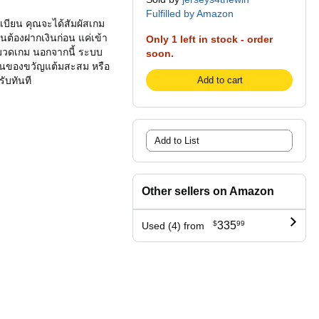
Fulfilled by Amazon
เบียน คุณจะได้สัมผัสเกม
นต้องฝากเงินก่อน แค่เข้า
Only 1 left in stock - order
หมวดเกม นอกจากนี้ ระบบ
soon.
เป็นของขวัญแต้มสะสม หรือ
รับทันที
Add to cart
Add to List
Other sellers on Amazon
$
335
99
Used (4) from