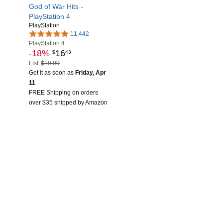
God of War Hits -
PlayStation 4
PlayStation
11,442
PlayStation 4
-18%
16
$
43
List:
$19.99
Get it as soon as
Friday, Apr
11
FREE Shipping on orders
over $35 shipped by Amazon