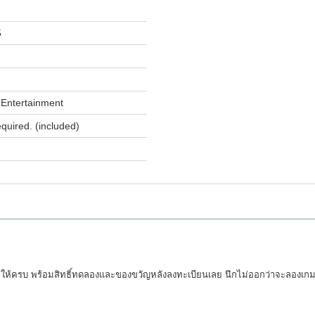
5
Entertainment
equired. (included)
้ครบ พร้อมสิทธิ์ทดลองและของขวัญหลังลงทะเบียนเลย นึกไม่ออกว่าจะลองเกมอะไรดี ส