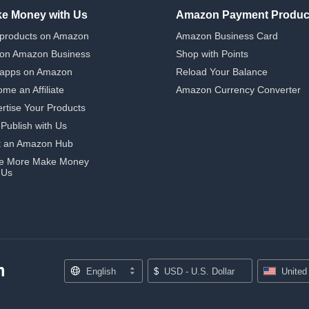
e Money with Us
Amazon Payment Produc
 products on Amazon
Amazon Business Card
 on Amazon Business
Shop with Points
 apps on Amazon
Reload Your Balance
me an Affiliate
Amazon Currency Converter
rtise Your Products
-Publish with Us
t an Amazon Hub
e More Make Money
 Us
English
$
USD - U.S. Dollar
United