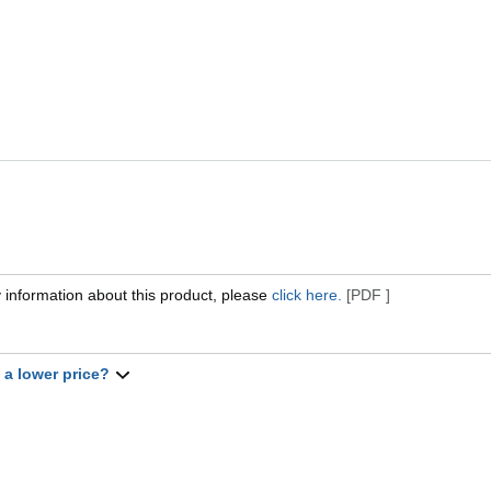
 information about this product, please
click here.
[PDF ]
t a lower price?