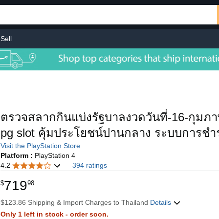
Sell
ตรวจสลากกินแบ่งรัฐบาลงวดวันที่-16-กุมภา
pg slot คุ้มประโยชน์ปานกลาง ระบบการชำร
Visit the PlayStation Store
Platform :
PlayStation 4
4.2
394 ratings
719
$
98
$123.86 Shipping & Import Charges to Thailand
Details
Only 1 left in stock - order soon.