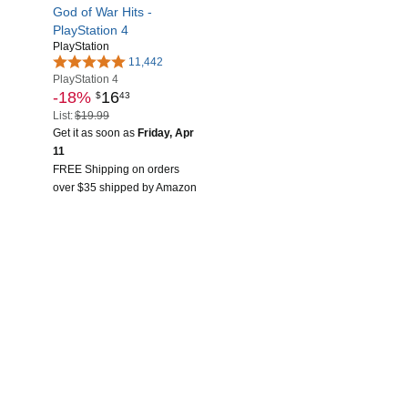
God of War Hits -
PlayStation 4
PlayStation
11,442
PlayStation 4
-18%
16
$
43
List:
$19.99
Get it as soon as
Friday, Apr
11
FREE Shipping on orders
over $35 shipped by Amazon