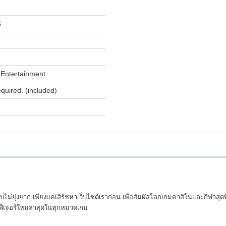
5
Entertainment
equired. (included)
ไม่ยุ่งยาก เพียงแค่เสิร์ชหาเว็บไซต์เราก่อน เพื่อสัมผัสโลกเกมคาสิโนและกีฬาสุดพ
ชมฟีเจอร์ใหม่ล่าสุดในทุกหมวดเกม