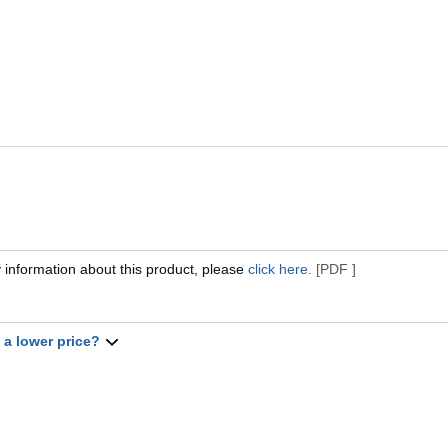
 information about this product, please
click here.
[PDF ]
t a lower price?