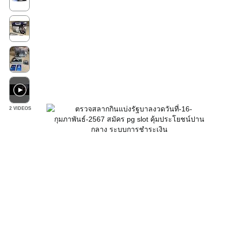
2 VIDEOS