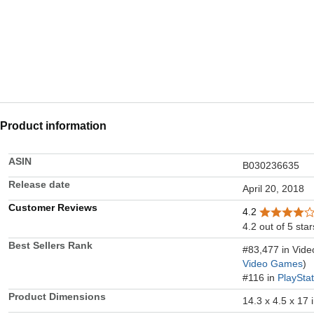
Product information
ASIN
B030236635
Release date
April 20, 2018
Customer Reviews
4.2
4.2 out of 5 star
Best Sellers Rank
#83,477 in Vid
Video Games
)
#116 in
PlaySta
Product Dimensions
14.3 x 4.5 x 17