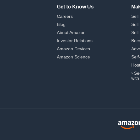
Get to Know Us
Mak
Careers
Sell
Blog
Sell
About Amazon
Sell
Investor Relations
Beco
Amazon Devices
Adve
Amazon Science
Self
Hos
›
Se
with