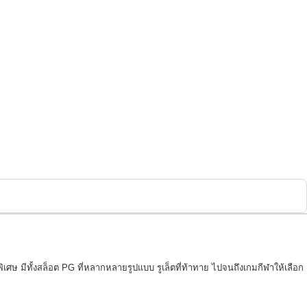
ิเศษ มีทั้งสล็อต PG ที่หลากหลายรูปแบบ รูเล็ตที่ท้าทาย ไปจนถึงเกมกีฬาให้เลือก